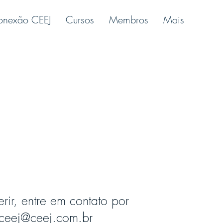
onexão CEEJ
Cursos
Membros
Mais
erir, entre em contato por
: ceej@ceej.com.br