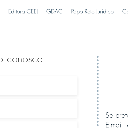
Editora CEEJ
GDAC
Papo Reto Jurídico
C
to conosco
Se pref
E-mail