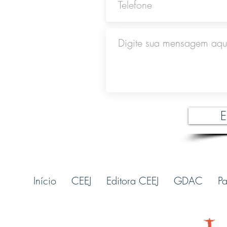
E
Início
CEEJ
Editora CEEJ
GDAC
Pa