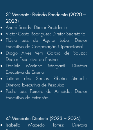
3º Mandato: Período Pandemia (2020 –
2023)
André Saddy: Diretor Presidente
Victor Costa Rodrigues: Diretor Secretário
Flávio Luiz de Aguiar Lobo: Diretor
Executivo de Cooperação Operacional
Diogo Alves Verri Garcia de Souza:
Diretor Executivo de Ensino
Daniela Marinho Morganti: Diretora
Executiva de Ensino
Tatiana dos Santos Ribeiro Strauch:
Diretora Executiva de Pesquisa
Pedro Luiz Ferreira de Almeida: Diretor
Executivo de Extensão
4º Mandato: Diretoria (2023 – 2026)
Isabella Macedo Torres: Diretora