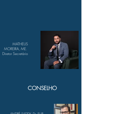
MATHEUS
MOREIRA, ME.
Diretor Secretário
CONSELHO
ANDRÉ SADDY, Dr. EUR.