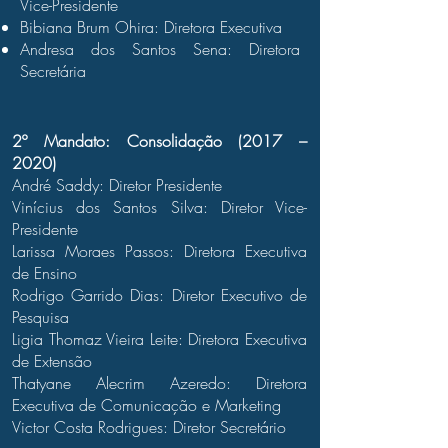
Vice-Presidente
Bibiana Brum Ohira: Diretora Executiva
Andresa dos Santos Sena: Diretora
Secretária
2º Mandato: Consolidação (2017 –
2020)
André Saddy: Diretor Presidente
Vinícius dos Santos Silva: Diretor Vice-
Presidente
Larissa Moraes Passos: Diretora Executiva
de Ensino
Rodrigo Garrido Dias: Diretor Executivo de
Pesquisa
Ligia Thomaz Vieira Leite: Diretora Executiva
de Extensão
Thatyane Alecrim Azeredo: Diretora
Executiva de Comunicação e Marketing
Victor Costa Rodrigues: Diretor Secretário